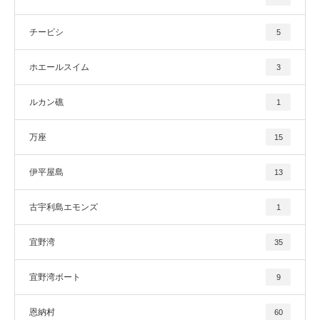
チービシ
5
ホエールスイム
3
ルカン礁
1
万座
15
伊平屋島
13
古宇利島エモンズ
1
宜野湾
35
宜野湾ボート
9
恩納村
60