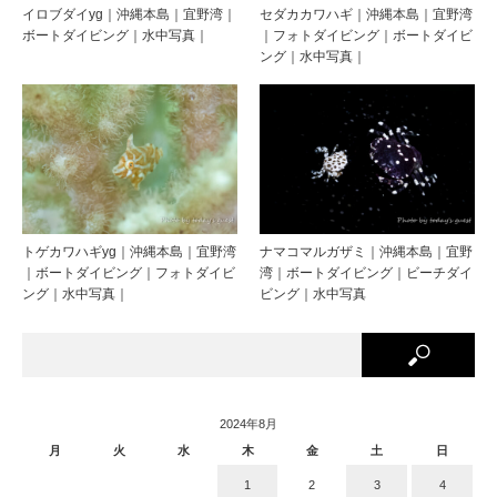
イロブダイyg｜沖縄本島｜宜野湾｜
セダカカワハギ｜沖縄本島｜宜野湾
ボートダイビング｜水中写真｜
｜フォトダイビング｜ボートダイビ
ング｜水中写真｜
トゲカワハギyg｜沖縄本島｜宜野湾
ナマコマルガザミ｜沖縄本島｜宜野
｜ボートダイビング｜フォトダイビ
湾｜ボートダイビング｜ビーチダイ
ング｜水中写真｜
ビング｜水中写真
2024年8月
月
火
水
木
金
土
日
1
2
3
4