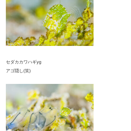
セダカカワハギyg
アゴ隠し(笑)