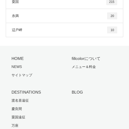
粟国
215
糸満
20
辺戸岬
10
HOME
fillcolorについて
NEWS
メニュー＆料金
サイトマップ
DESTINATIONS
BLOG
渡名喜遠征
慶良間
粟国遠征
万座