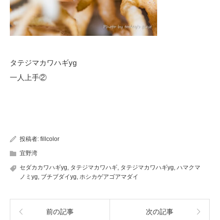
タテジマカワハギyg
一人上手②
投稿者:
fillcolor
宜野湾
セダカカワハギyg
,
タテジマカワハギ
,
タテジマカワハギyg
,
ハマクマ
ノミyg
,
ブチブダイyg
,
ホシカゲアゴアマダイ
前の記事
次の記事