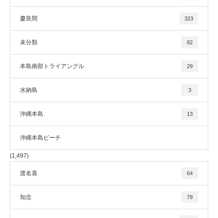
慶良間
323
未分類
82
本島南部トライアングル
29
水納島
3
沖縄本島
13
沖縄本島ビーチ
(1,497)
渡名喜
64
知念
79