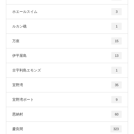
ホエールスイム
3
ルカン礁
1
万座
15
伊平屋島
13
古宇利島エモンズ
1
宜野湾
35
宜野湾ボート
9
恩納村
60
慶良間
323