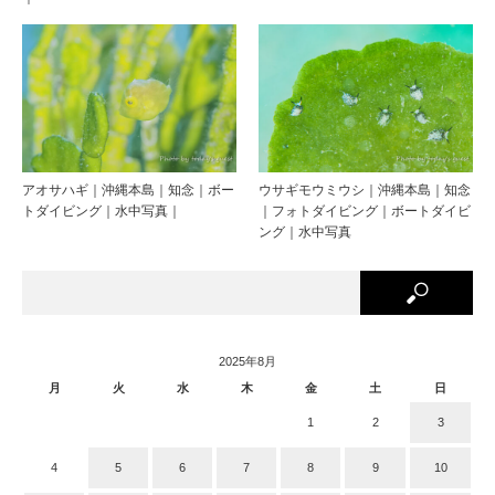
アオサハギ｜沖縄本島｜知念｜ボー
ウサギモウミウシ｜沖縄本島｜知念
トダイビング｜水中写真｜
｜フォトダイビング｜ボートダイビ
ング｜水中写真
2025年8月
月
火
水
木
金
土
日
1
2
3
4
5
6
7
8
9
10