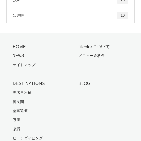
糸満
20
辺戸岬
10
HOME
fillcolorについて
NEWS
メニュー＆料金
サイトマップ
DESTINATIONS
BLOG
渡名喜遠征
慶良間
粟国遠征
万座
糸満
ビーチダイビング