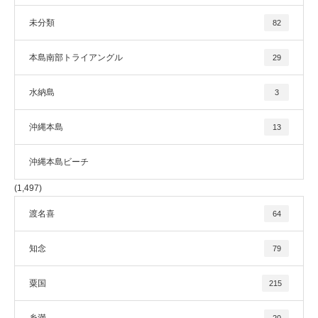
未分類
82
本島南部トライアングル
29
水納島
3
沖縄本島
13
沖縄本島ビーチ
(1,497)
渡名喜
64
知念
79
粟国
215