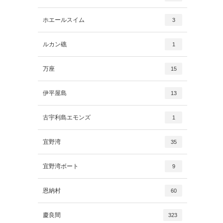
ホエールスイム
3
ルカン礁
1
万座
15
伊平屋島
13
古宇利島エモンズ
1
宜野湾
35
宜野湾ボート
9
恩納村
60
慶良間
323