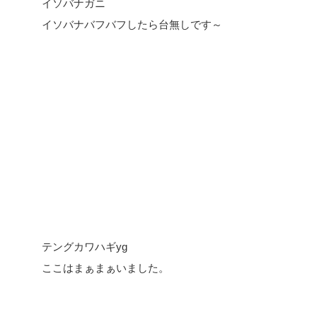
イソバナガニ
イソバナバフバフしたら台無しです～
テングカワハギyg
ここはまぁまぁいました。