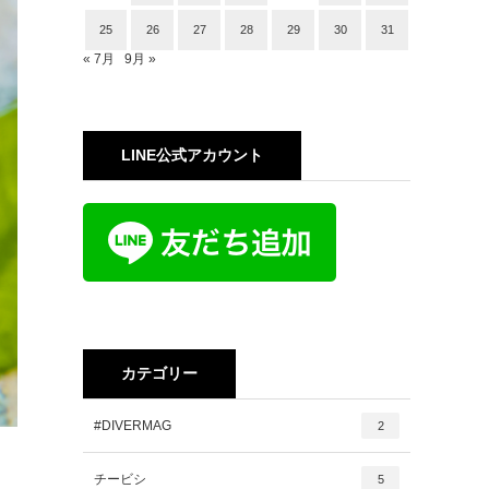
25
26
27
28
29
30
31
« 7月
9月 »
LINE公式アカウント
カテゴリー
#DIVERMAG
2
チービシ
5