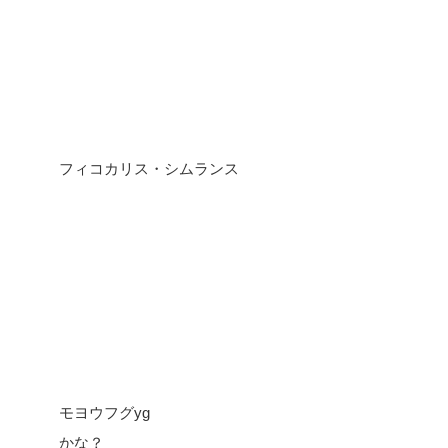
フィコカリス・シムランス
モヨウフグyg
かな？