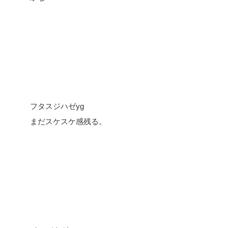
フタスジハゼyg
まだスケスケ感残る。