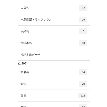
未分類
82
本島南部トライアングル
29
水納島
3
沖縄本島
13
沖縄本島ビーチ
(1,497)
渡名喜
64
知念
79
粟国
215