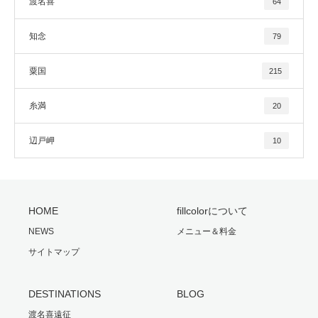
渡名喜
64
知念
79
粟国
215
糸満
20
辺戸岬
10
HOME
fillcolorについて
NEWS
メニュー＆料金
サイトマップ
DESTINATIONS
BLOG
渡名喜遠征