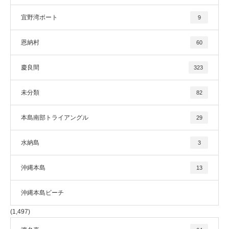
宜野湾ボート
9
恩納村
60
慶良間
323
未分類
82
本島南部トライアングル
29
水納島
3
沖縄本島
13
沖縄本島ビーチ
(1,497)