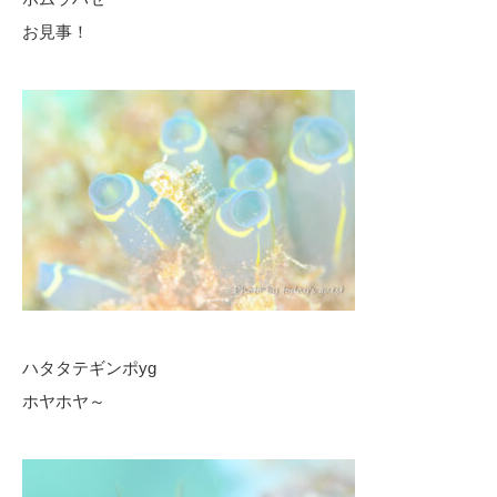
お見事！
ハタタテギンポyg
ホヤホヤ～