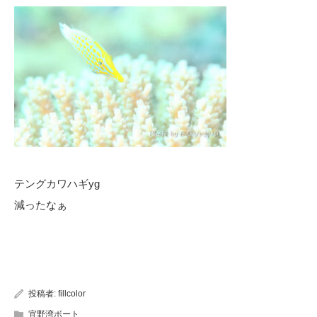
テングカワハギyg
減ったなぁ
投稿者:
fillcolor
宜野湾ボート