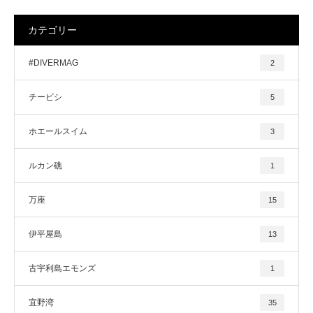
カテゴリー
#DIVERMAG
2
チービシ
5
ホエールスイム
3
ルカン礁
1
万座
15
伊平屋島
13
古宇利島エモンズ
1
宜野湾
35