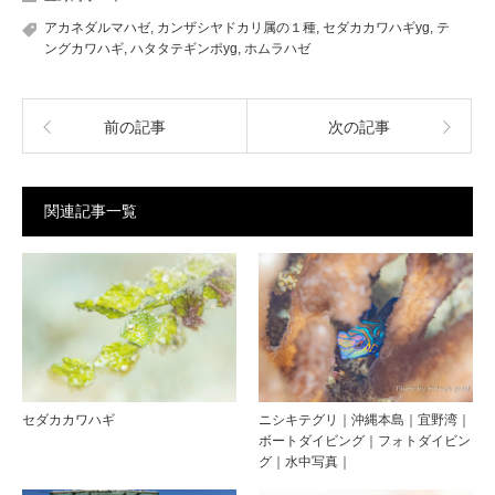
アカネダルマハゼ
,
カンザシヤドカリ属の１種
,
セダカカワハギyg
,
テ
ングカワハギ
,
ハタタテギンポyg
,
ホムラハゼ
前の記事
次の記事
関連記事一覧
セダカカワハギ
ニシキテグリ｜沖縄本島｜宜野湾｜
ボートダイビング｜フォトダイビン
グ｜水中写真｜