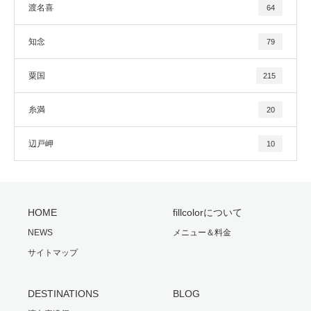
渡名喜
64
知念
79
粟国
215
糸満
20
辺戸岬
10
HOME
fillcolorについて
NEWS
メニュー＆料金
サイトマップ
DESTINATIONS
BLOG