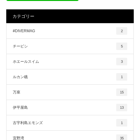
カテゴリー
#DIVERMAG
2
チービシ
5
ホエールスイム
3
ルカン礁
1
万座
15
伊平屋島
13
古宇利島エモンズ
1
宜野湾
35