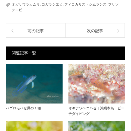
オガサワラカムリ
,
コガラシエビ
,
フィコカリス・シムランス
,
フリソ
デエビ
前の記事
次の記事
関連記事一覧
ハゴロモハゼ属の１種
オキナワベニハゼ｜沖縄本島 ビー
チダイビング