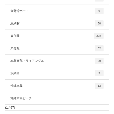
宜野湾ボート
9
恩納村
60
慶良間
323
未分類
82
本島南部トライアングル
29
水納島
3
沖縄本島
13
沖縄本島ビーチ
(1,497)