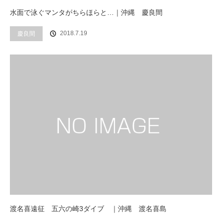
水面で泳ぐマンタがちらほらと…｜沖縄 慶良間
2018.7.19
慶良間
渡名喜遠征 五六の崎3ダイブ ｜沖縄 渡名喜島