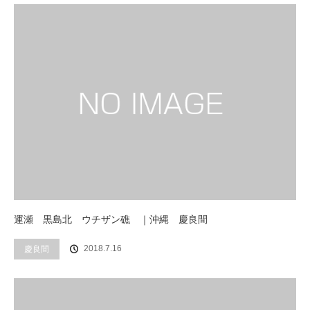
運瀬 黒島北 ウチザン礁 ｜沖縄 慶良間
2018.7.16
慶良間