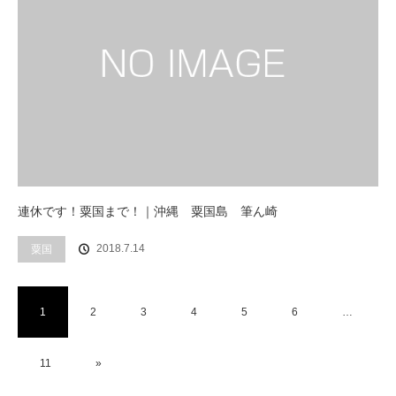
連休です！粟国まで！｜沖縄 粟国島 筆ん崎
2018.7.14
粟国
1
2
3
4
5
6
…
11
»