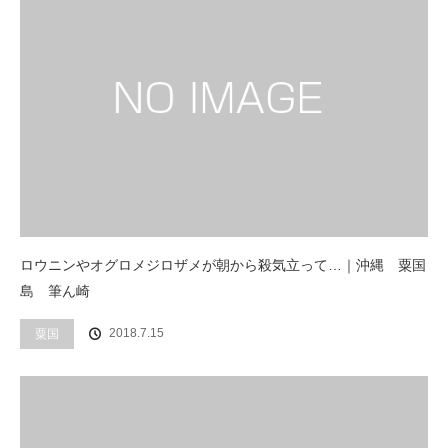
ロウニンやオグロメジロザメが朝から殺気立って…｜沖縄 粟国
島 筆ん崎
2018.7.15
粟国