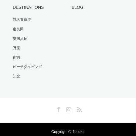
DESTINATIONS
BLOG
渡名喜遠征
慶良間
粟国遠征
万座
糸満
ビーチダイビング
知念
Facebook
Instagram
RSS
Copyright ©
fillcolor