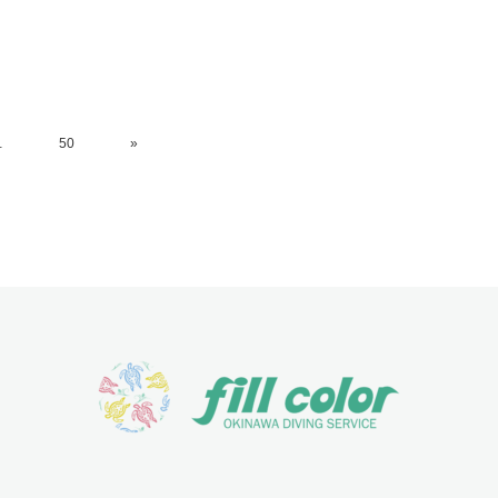
…
50
»