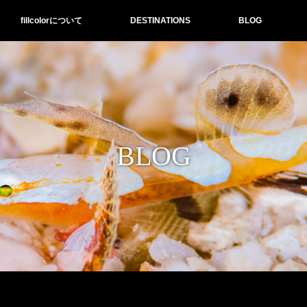
fillcolorについて
DESTINATIONS
BLOG
BLOG