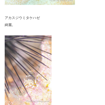
アカスジウミタケハゼ
綺麗。