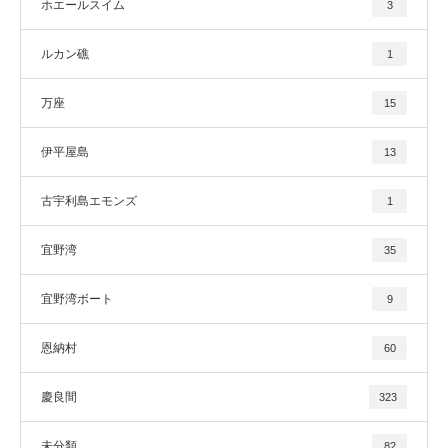
ホエールスイム
3
ルカン礁
1
万座
15
伊平屋島
13
古宇利島エモンズ
1
宜野湾
35
宜野湾ボート
9
恩納村
60
慶良間
323
未分類
82