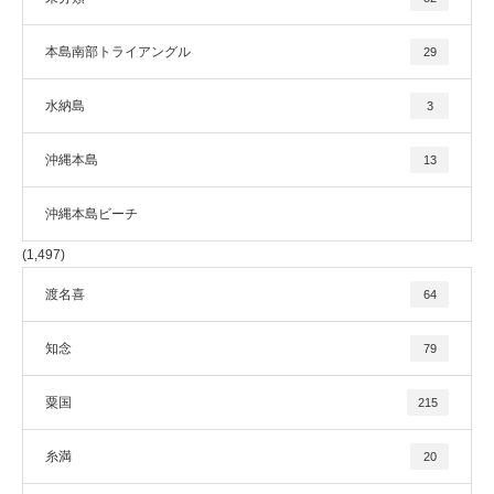
本島南部トライアングル
29
水納島
3
沖縄本島
13
沖縄本島ビーチ
(1,497)
渡名喜
64
知念
79
粟国
215
糸満
20