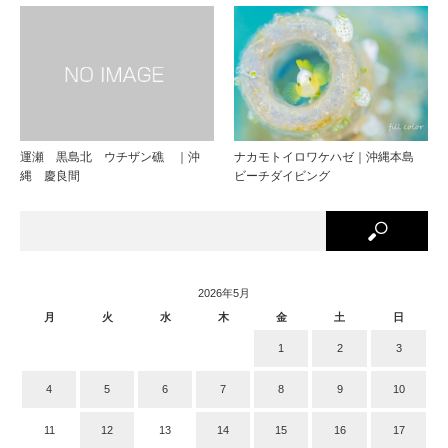
運瀬 黒島北 ウチザン礁 ｜沖
ナカモトイロワケハゼ｜沖縄本島
縄 慶良間
ビーチダイビング
2026年5月
月
火
水
木
金
土
日
1
2
3
4
5
6
7
8
9
10
11
12
13
14
15
16
17