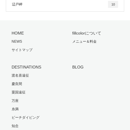
辺戸岬
10
HOME
fillcolorについて
NEWS
メニュー＆料金
サイトマップ
DESTINATIONS
BLOG
渡名喜遠征
慶良間
粟国遠征
万座
糸満
ビーチダイビング
知念