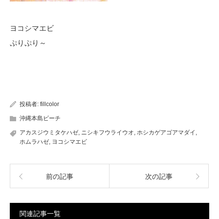
ヨコシマエビ
ぷりぷり～
投稿者:
fillcolor
沖縄本島ビーチ
アカスジウミタケハゼ
,
ニシキフウライウオ
,
ホシカゲアゴアマダイ
,
ホムラハゼ
,
ヨコシマエビ
前の記事
次の記事
関連記事一覧