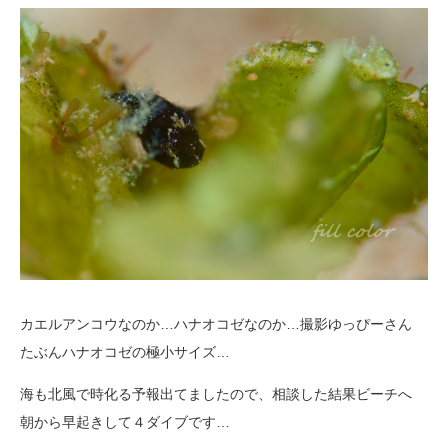
カエルアンコウなのか…ハナオコゼなのか…撮影ゆっぴーさん
たぶんハナオコゼの極小サイズ…
海も北風で時化る予報出てましたので、相談した結果ビーチへ
朝から早起きして４ダイブです…