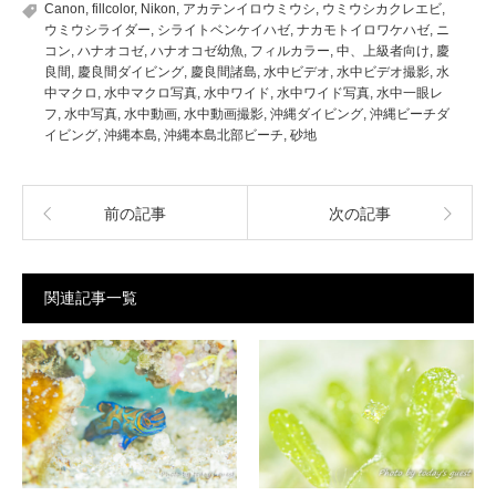
Canon
,
fillcolor
,
Nikon
,
アカテンイロウミウシ
,
ウミウシカクレエビ
,
ウミウシライダー
,
シライトベンケイハゼ
,
ナカモトイロワケハゼ
,
ニ
コン
,
ハナオコゼ
,
ハナオコゼ幼魚
,
フィルカラー
,
中、上級者向け
,
慶
良間
,
慶良間ダイビング
,
慶良間諸島
,
水中ビデオ
,
水中ビデオ撮影
,
水
中マクロ
,
水中マクロ写真
,
水中ワイド
,
水中ワイド写真
,
水中一眼レ
フ
,
水中写真
,
水中動画
,
水中動画撮影
,
沖縄ダイビング
,
沖縄ビーチダ
イビング
,
沖縄本島
,
沖縄本島北部ビーチ
,
砂地
前の記事
次の記事
関連記事一覧