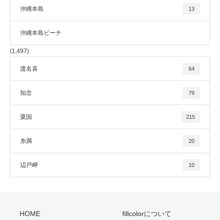
沖縄本島
13
沖縄本島ビーチ
(1,497)
渡名喜
64
知念
79
粟国
215
糸満
20
辺戸岬
10
HOME
fillcolorについて