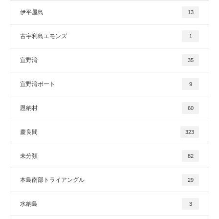
伊平屋島
13
古宇利島エモンズ
1
宜野湾
35
宜野湾ボート
9
恩納村
60
慶良間
323
未分類
82
本島南部トライアングル
29
水納島
3