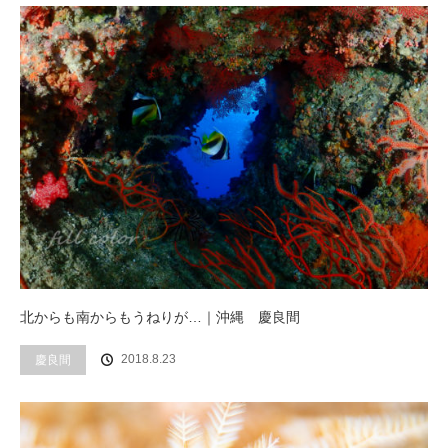
北からも南からもうねりが…｜沖縄 慶良間
2018.8.23
慶良間