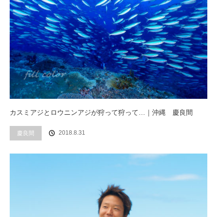
カスミアジとロウニンアジが狩って狩って…｜沖縄 慶良間
2018.8.31
慶良間