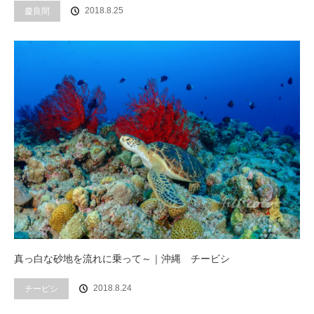
2018.8.25
慶良間
真っ白な砂地を流れに乗って～｜沖縄 チービシ
2018.8.24
チービシ