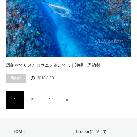
恩納村でサメとロウニン狙いで…｜沖縄 恩納村
2018.8.20
恩納村
1
2
3
»
HOME
fillcolorについて