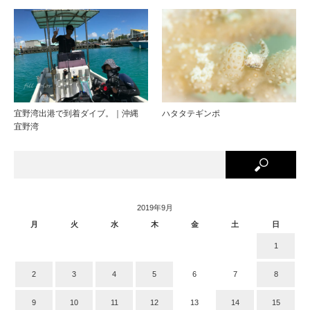
宜野湾出港で到着ダイブ。｜沖縄
ハタタテギンポ
宜野湾
2019年9月
月
火
水
木
金
土
日
1
2
3
4
5
6
7
8
9
10
11
12
13
14
15