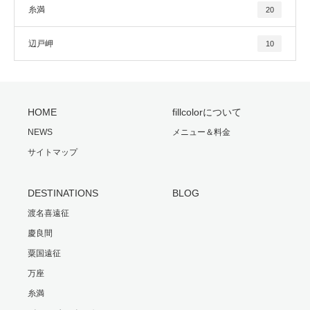
糸満
20
辺戸岬
10
HOME
fillcolorについて
NEWS
メニュー＆料金
サイトマップ
DESTINATIONS
BLOG
渡名喜遠征
慶良間
粟国遠征
万座
糸満