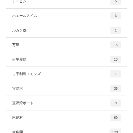
チービシ
5
ホエールスイム
3
ルカン礁
1
万座
15
伊平屋島
13
古宇利島エモンズ
1
宜野湾
35
宜野湾ボート
9
恩納村
60
慶良間
323