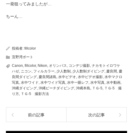
一発狙ってみましたが…
ちーん…
投稿者:
fillcolor
宜野湾ボート
Canon
,
fillcolor
,
Nikon
,
オリンパス
,
コンデジ撮影
,
ナカモトイロワケ
ハゼ
,
ニコン
,
フィルカラー
,
少人数制
,
少人数制ダイビング
,
慶良間
,
慶
良間ダイビング
,
慶良間諸島
,
水中ビデオ
,
水中ビデオ撮影
,
水中マクロ
写真
,
水中ワイド
,
水中ワイド写真
,
水中一眼レフ
,
水中写真
,
水中動画
,
沖縄ダイビング
,
沖縄ビーチダイビング
,
沖縄本島
,
ＴＧ-5
,
ＴＧ-5 撮
り方
,
ＴＧ-5 撮影方法
前の記事
次の記事