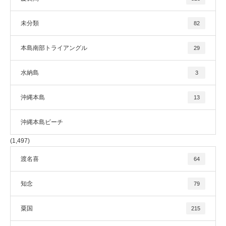
未分類
82
本島南部トライアングル
29
水納島
3
沖縄本島
13
沖縄本島ビーチ
(1,497)
渡名喜
64
知念
79
粟国
215