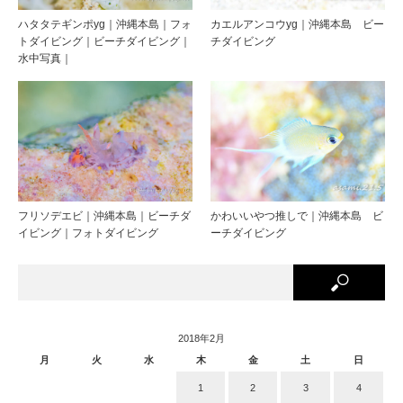
ハタタテギンポyg｜沖縄本島｜フォ
カエルアンコウyg｜沖縄本島 ビー
トダイビング｜ビーチダイビング｜
チダイビング
水中写真｜
フリソデエビ｜沖縄本島｜ビーチダ
かわいいやつ推しで｜沖縄本島 ビ
イビング｜フォトダイビング
ーチダイビング
2018年2月
月
火
水
木
金
土
日
1
2
3
4