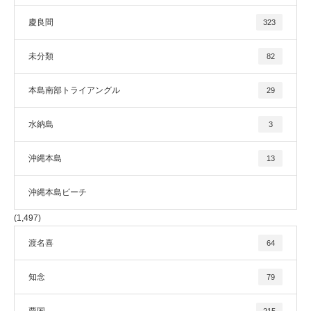
慶良間
323
未分類
82
本島南部トライアングル
29
水納島
3
沖縄本島
13
沖縄本島ビーチ
(1,497)
渡名喜
64
知念
79