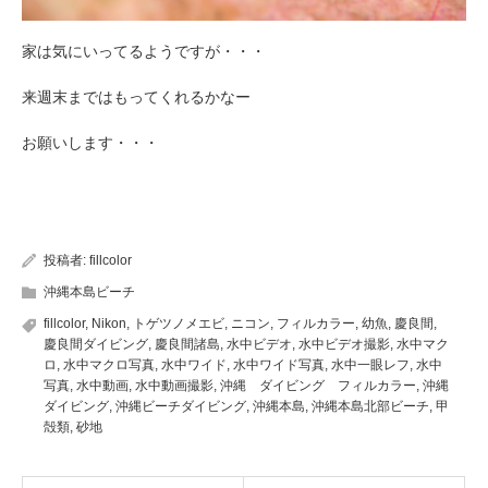
家は気にいってるようですが・・・
来週末まではもってくれるかなー
お願いします・・・
投稿者:
fillcolor
沖縄本島ビーチ
fillcolor
,
Nikon
,
トゲツノメエビ
,
ニコン
,
フィルカラー
,
幼魚
,
慶良間
,
慶良間ダイビング
,
慶良間諸島
,
水中ビデオ
,
水中ビデオ撮影
,
水中マク
ロ
,
水中マクロ写真
,
水中ワイド
,
水中ワイド写真
,
水中一眼レフ
,
水中
写真
,
水中動画
,
水中動画撮影
,
沖縄 ダイビング フィルカラー
,
沖縄
ダイビング
,
沖縄ビーチダイビング
,
沖縄本島
,
沖縄本島北部ビーチ
,
甲
殻類
,
砂地