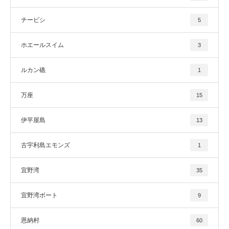
チービシ
5
ホエールスイム
3
ルカン礁
1
万座
15
伊平屋島
13
古宇利島エモンズ
1
宜野湾
35
宜野湾ボート
9
恩納村
60