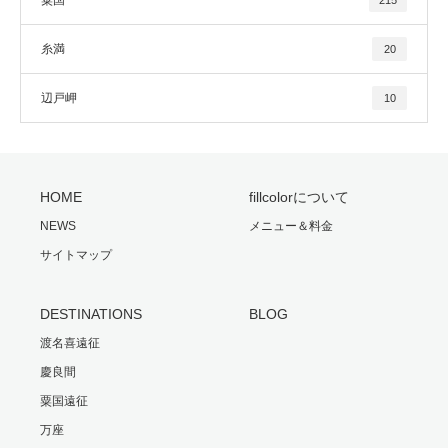
粟国
215
糸満
20
辺戸岬
10
HOME
fillcolorについて
NEWS
メニュー＆料金
サイトマップ
DESTINATIONS
BLOG
渡名喜遠征
慶良間
粟国遠征
万座