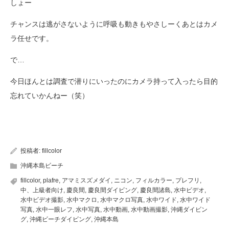
しょー
チャンスは逃がさないように呼吸も動きもやさしーくあとはカメ
ラ任せです。
で…
今日ほんとは調査で潜りにいったのにカメラ持って入ったら目的
忘れていかんねー（笑）
投稿者:
fillcolor
沖縄本島ビーチ
fillcolor
,
plafre
,
アマミスズメダイ
,
ニコン
,
フィルカラー
,
プレフリ
,
中、上級者向け
,
慶良間
,
慶良間ダイビング
,
慶良間諸島
,
水中ビデオ
,
水中ビデオ撮影
,
水中マクロ
,
水中マクロ写真
,
水中ワイド
,
水中ワイド
写真
,
水中一眼レフ
,
水中写真
,
水中動画
,
水中動画撮影
,
沖縄ダイビン
グ
,
沖縄ビーチダイビング
,
沖縄本島