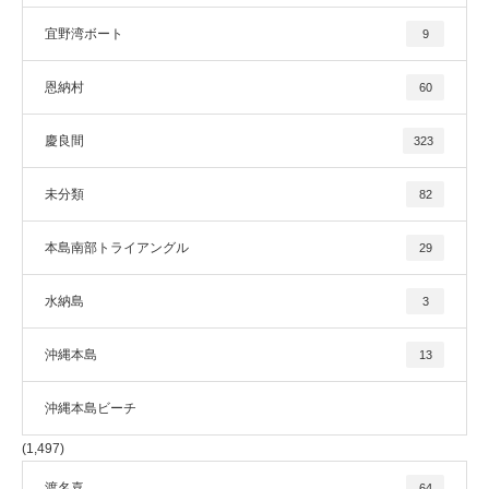
宜野湾ボート
9
恩納村
60
慶良間
323
未分類
82
本島南部トライアングル
29
水納島
3
沖縄本島
13
沖縄本島ビーチ
(1,497)
渡名喜
64