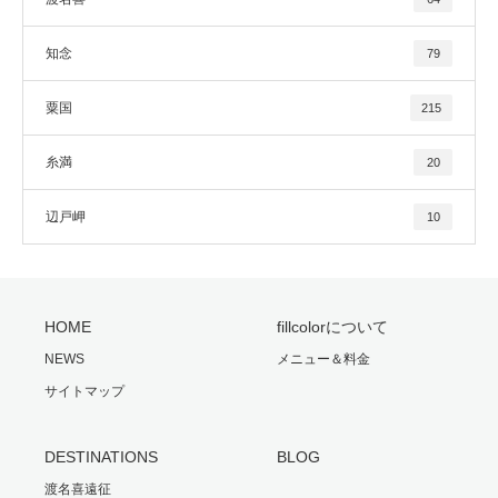
知念
79
粟国
215
糸満
20
辺戸岬
10
HOME
fillcolorについて
NEWS
メニュー＆料金
サイトマップ
DESTINATIONS
BLOG
渡名喜遠征