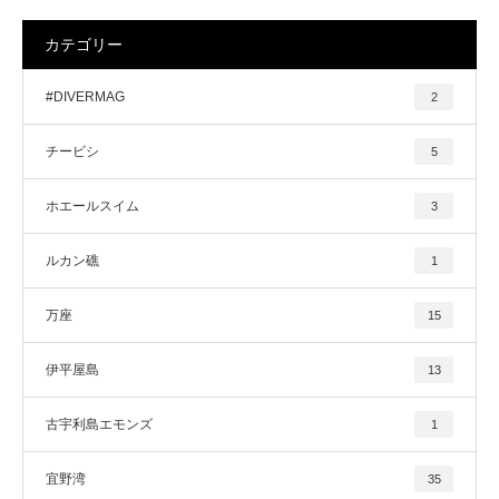
カテゴリー
#DIVERMAG
2
チービシ
5
ホエールスイム
3
ルカン礁
1
万座
15
伊平屋島
13
古宇利島エモンズ
1
宜野湾
35