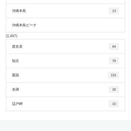
沖縄本島
13
沖縄本島ビーチ
(1,497)
渡名喜
64
知念
79
粟国
215
糸満
20
辺戸岬
10