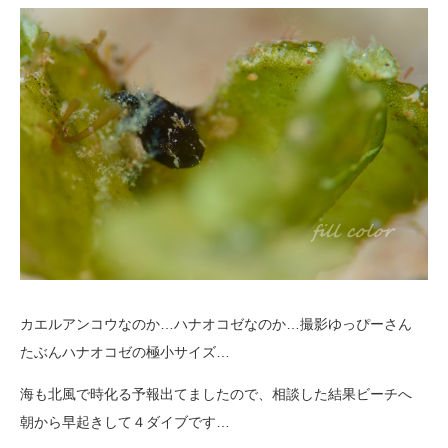
カエルアンコウなのか…ハナオコゼなのか…撮影ゆっぴーさん
たぶんハナオコゼの極小サイズ…
海も北風で時化る予報出てましたので、相談した結果ビーチへ
朝から早起きして４ダイブです…