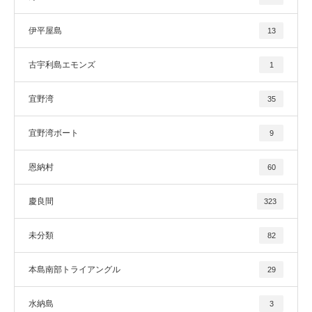
伊平屋島
13
古宇利島エモンズ
1
宜野湾
35
宜野湾ボート
9
恩納村
60
慶良間
323
未分類
82
本島南部トライアングル
29
水納島
3