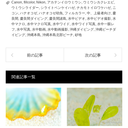
Canon
,
fillcolor
,
Nikon
,
アカテンイロウミウシ
,
ウミウシカクレエビ
,
ウミウシライダー
,
シライトベンケイハゼ
,
ナカモトイロワケハゼ
,
ニ
コン
,
ハナオコゼ
,
ハナオコゼ幼魚
,
フィルカラー
,
中、上級者向け
,
慶
良間
,
慶良間ダイビング
,
慶良間諸島
,
水中ビデオ
,
水中ビデオ撮影
,
水
中マクロ
,
水中マクロ写真
,
水中ワイド
,
水中ワイド写真
,
水中一眼レ
フ
,
水中写真
,
水中動画
,
水中動画撮影
,
沖縄ダイビング
,
沖縄ビーチダ
イビング
,
沖縄本島
,
沖縄本島北部ビーチ
,
砂地
前の記事
次の記事
関連記事一覧