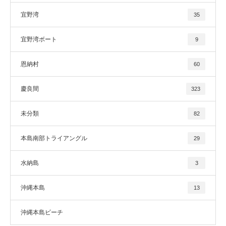
宜野湾
35
宜野湾ボート
9
恩納村
60
慶良間
323
未分類
82
本島南部トライアングル
29
水納島
3
沖縄本島
13
沖縄本島ビーチ