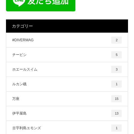
カテゴリー
#DIVERMAG
2
チービシ
5
ホエールスイム
3
ルカン礁
1
万座
15
伊平屋島
13
古宇利島エモンズ
1