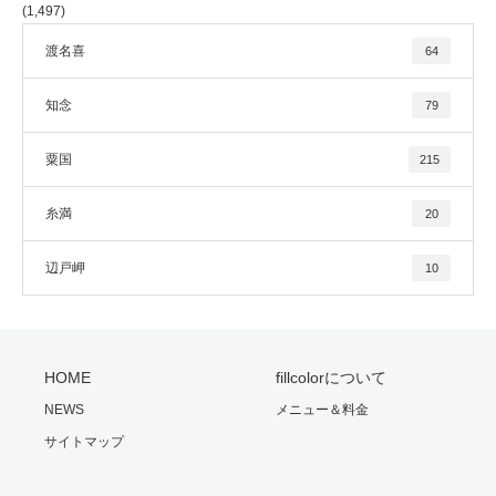
(1,497)
渡名喜
64
知念
79
粟国
215
糸満
20
辺戸岬
10
HOME
fillcolorについて
NEWS
メニュー＆料金
サイトマップ