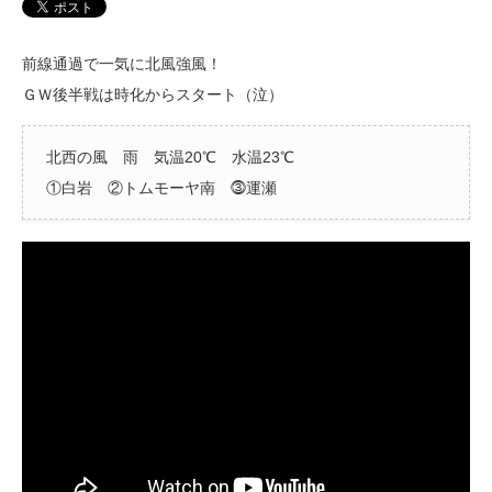
前線通過で一気に北風強風！
ＧＷ後半戦は時化からスタート（泣）
北西の風 雨 気温20℃ 水温23℃
①白岩 ②トムモーヤ南 ⓷運瀬