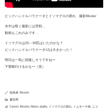
ピックハンドルバラクーダとイソマグロの群れ 撮影fillcolor
水中は暗く撮影には苦戦…
動画もこれのみです…
イソマグロは25～30匹はいたのかな？
ピックハンドルバラクーダ×2は大きかった！
明日は一気に回復しそうですねー
下曽根行けるかなー（笑）
投稿者:
fillcolor
慶良間
Canon
,
fillcolor
,
Nikon
,
plafre
,
イソマグロの群れ
,
トムモーヤ南
,
ニコ