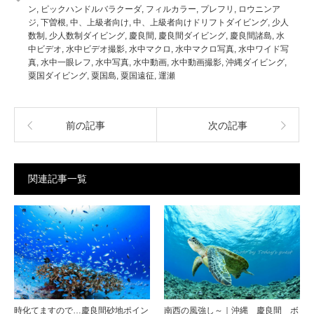
ン
,
ピックハンドルバラクーダ
,
フィルカラー
,
プレフリ
,
ロウニンア
ジ
,
下曽根
,
中、上級者向け
,
中、上級者向けドリフトダイビング
,
少人
数制
,
少人数制ダイビング
,
慶良間
,
慶良間ダイビング
,
慶良間諸島
,
水
中ビデオ
,
水中ビデオ撮影
,
水中マクロ
,
水中マクロ写真
,
水中ワイド写
真
,
水中一眼レフ
,
水中写真
,
水中動画
,
水中動画撮影
,
沖縄ダイビング
,
粟国ダイビング
,
粟国島
,
粟国遠征
,
運瀬
前の記事
次の記事
関連記事一覧
時化てますので…慶良間砂地ポイン
南西の風強し～｜沖縄 慶良間 ボ