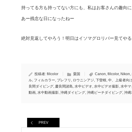
持ってる方も持ってない方にも、私はお客さんの趣向に
あー残念な日になったねー
絶対見返してやろう！明日はイソマグロリバー見てやる
投稿者:
fillcolor
粟国
Canon
,
fillcolor
,
Nikon
,
ル
,
フィルカラー
,
プレフリ
,
ロウニンアジ
,
下曽根
,
中、上級者向
良間ダイビング
,
慶良間諸島
,
水中ビデオ
,
水中ビデオ撮影
,
水中マ
動画
,
水中動画撮影
,
沖縄ダイビング
,
沖縄ビーチダイビング
,
沖縄
PREV