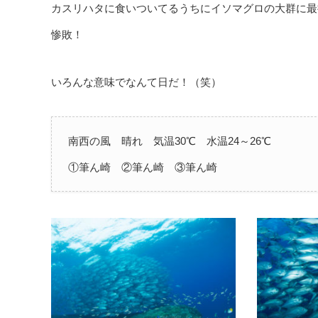
カスリハタに食いついてるうちにイソマグロの大群に最
惨敗！
いろんな意味でなんて日だ！（笑）
南西の風 晴れ 気温30℃ 水温24～26℃
①筆ん崎 ②筆ん崎 ③筆ん崎