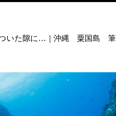
ついた隙に…｜沖縄 粟国島 筆