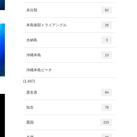
未分類
82
本島南部トライアングル
29
水納島
3
沖縄本島
13
沖縄本島ビーチ
(1,497)
渡名喜
64
知念
79
粟国
215