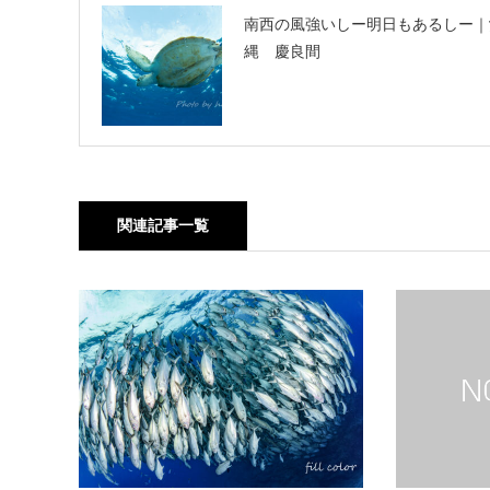
南西の風強いしー明日もあるしー｜
縄 慶良間
関連記事一覧