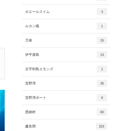
ホエールスイム
3
ルカン礁
1
万座
15
伊平屋島
13
古宇利島エモンズ
1
宜野湾
35
宜野湾ボート
9
恩納村
60
慶良間
323