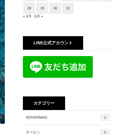
28
29
30
31
« 4月
6月 »
LINE公式アカウント
カテゴリー
#DIVERMAG
2
チービシ
5