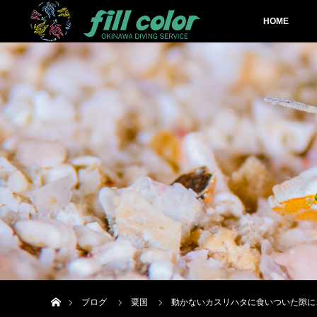
HOME
ホーム
ブログ
粟国
動かないカスリハタに食いついた隙に