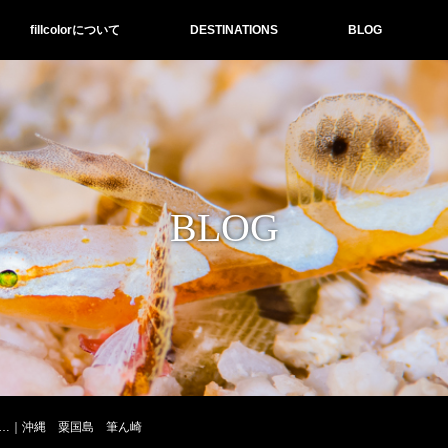
fillcolorについて
DESTINATIONS
BLOG
BLOG
…｜沖縄 粟国島 筆ん崎