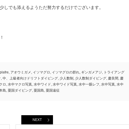
少しでも添えるようただ努力するだけでございます。
！
plafre
,
アオウミガメ
,
イソマグロ
,
イソマグロの群れ
,
ギンガメアジ
,
トライアング
け
,
中、上級者向けドリフトダイビング
,
少人数制
,
少人数制ダイビング
,
慶良間
,
慶
クロ
,
水中マクロ写真
,
水中ワイド
,
水中ワイド写真
,
水中一眼レフ
,
水中写真
,
水中
本島
,
粟国ダイビング
,
粟国島
,
粟国遠征
NEXT