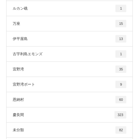
ルカン礁
1
万座
15
伊平屋島
13
古宇利島エモンズ
1
宜野湾
35
宜野湾ボート
9
恩納村
60
慶良間
323
未分類
82