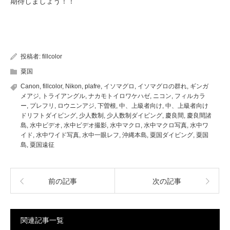
期待しましょう！！
投稿者:
fillcolor
粟国
Canon
,
fillcolor
,
Nikon
,
plafre
,
イソマグロ
,
イソマグロの群れ
,
ギンガ
メアジ
,
トライアングル
,
ナカモトイロワケハゼ
,
ニコン
,
フィルカラ
ー
,
プレフリ
,
ロウニンアジ
,
下曽根
,
中、上級者向け
,
中、上級者向け
ドリフトダイビング
,
少人数制
,
少人数制ダイビング
,
慶良間
,
慶良間諸
島
,
水中ビデオ
,
水中ビデオ撮影
,
水中マクロ
,
水中マクロ写真
,
水中ワ
イド
,
水中ワイド写真
,
水中一眼レフ
,
沖縄本島
,
粟国ダイビング
,
粟国
島
,
粟国遠征
前の記事
次の記事
関連記事一覧