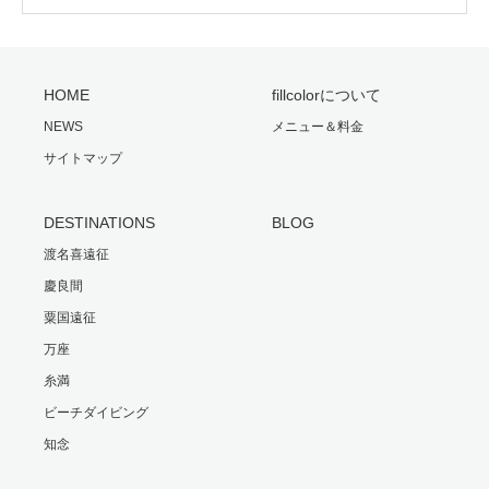
HOME
fillcolorについて
NEWS
メニュー＆料金
サイトマップ
DESTINATIONS
BLOG
渡名喜遠征
慶良間
粟国遠征
万座
糸満
ビーチダイビング
知念