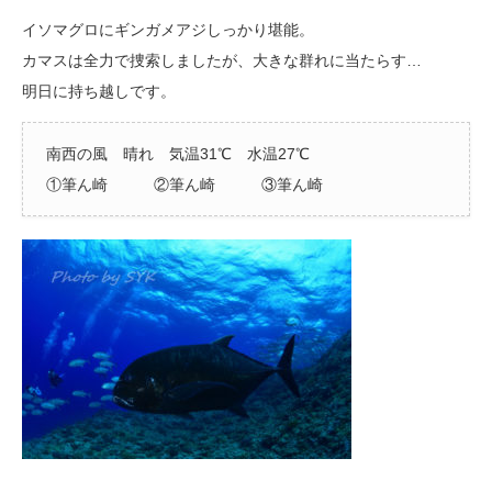
イソマグロにギンガメアジしっかり堪能。
カマスは全力で捜索しましたが、大きな群れに当たらす…
明日に持ち越しです。
南西の風 晴れ 気温31℃ 水温27℃
①筆ん崎 ②筆ん崎 ③筆ん崎