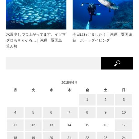
水温少しづつ上がってます。イソマ
今日は行けました！｜沖縄 粟国遠
グロもそろそろ…｜沖縄 粟国島
征 ボートダイビング
筆ん崎
2018年6月
月
火
水
木
金
土
日
1
2
3
4
5
6
7
8
9
10
11
12
13
14
15
16
17
18
19
20
21
22
23
24