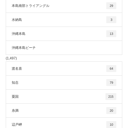
本島南部トライアングル
29
水納島
3
沖縄本島
13
沖縄本島ビーチ
(1,497)
渡名喜
64
知念
79
粟国
215
糸満
20
辺戸岬
10