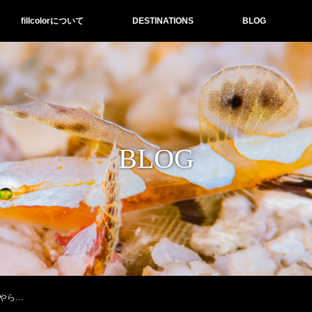
fillcolorについて
DESTINATIONS
BLOG
BLOG
やら…