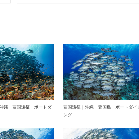
沖縄 粟国遠征 ボートダ
粟国遠征｜沖縄 粟国島 ボートダイ
ング