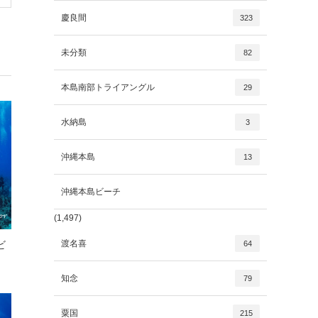
慶良間
323
未分類
82
本島南部トライアングル
29
水納島
3
沖縄本島
13
沖縄本島ビーチ
(1,497)
渡名喜
ビ
64
知念
79
粟国
215