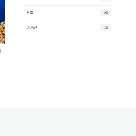
糸満
20
辺戸岬
10
｜