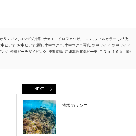
オリンパス
,
コンデジ撮影
,
ナカモトイロワケハゼ
,
ニコン
,
フィルカラー
,
少人数
水中ビデオ
,
水中ビデオ撮影
,
水中マクロ
,
水中マクロ写真
,
水中ワイド
,
水中ワイド
ビング
,
沖縄ビーチダイビング
,
沖縄本島
,
沖縄本島北部ビーチ
,
ＴＧ-5
,
ＴＧ-5 撮り
NEXT
浅場のサンゴ