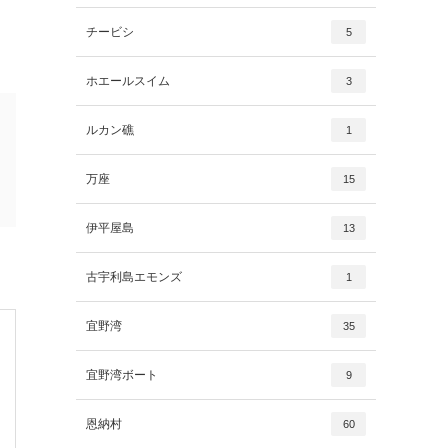
チービシ
5
ホエールスイム
3
ルカン礁
1
万座
15
伊平屋島
13
古宇利島エモンズ
1
宜野湾
35
宜野湾ボート
9
恩納村
60