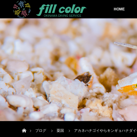
HOME
ホーム
ブログ
粟国
アカネハナゴイやらキンギョハナダイ