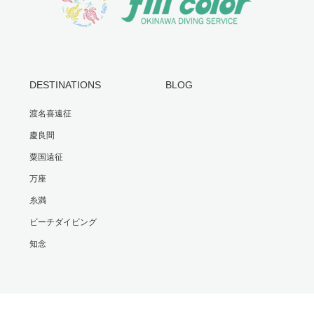
DESTINATIONS
BLOG
渡名喜遠征
慶良間
粟国遠征
万座
糸満
ビーチダイビング
知念
Facebook
Instagram
RSS