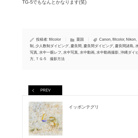
TG-5でもなんとかなります(笑)
投稿者:
fillcolor
粟国
Canon
,
fillcolor
,
Nikon
,
制
,
少人数制ダイビング
,
慶良間
,
慶良間ダイビング
,
慶良間諸島
,
写真
,
水中一眼レフ
,
水中写真
,
水中動画
,
水中動画撮影
,
沖縄ダイ
方
,
ＴＧ-5 撮影方法
PREV
イッポンテグリ