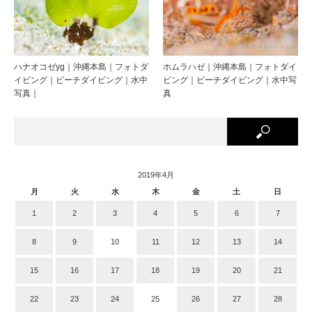
ハナオコゼyg｜沖縄本島｜フォトダ
ホムラハゼ｜沖縄本島｜フォトダイ
イビング｜ビーチダイビング｜水中
ビング｜ビーチダイビング｜水中写
写真｜
真
2019年4月
月
火
水
木
金
土
日
1
2
3
4
5
6
7
8
9
10
11
12
13
14
15
16
17
18
19
20
21
22
23
24
25
26
27
28