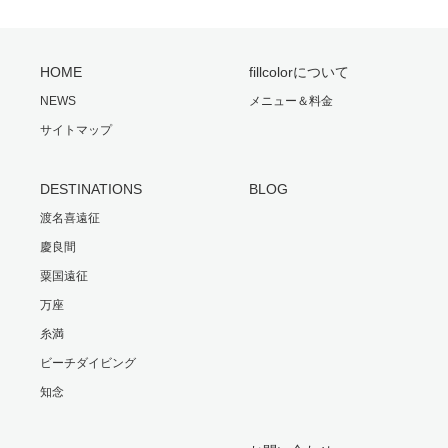
HOME
fillcolorについて
NEWS
メニュー＆料金
サイトマップ
DESTINATIONS
BLOG
渡名喜遠征
慶良間
粟国遠征
万座
糸満
ビーチダイビング
知念