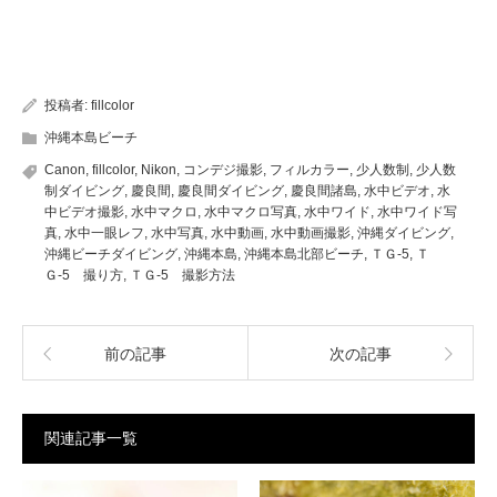
投稿者:
fillcolor
沖縄本島ビーチ
Canon
,
fillcolor
,
Nikon
,
コンデジ撮影
,
フィルカラー
,
少人数制
,
少人数
制ダイビング
,
慶良間
,
慶良間ダイビング
,
慶良間諸島
,
水中ビデオ
,
水
中ビデオ撮影
,
水中マクロ
,
水中マクロ写真
,
水中ワイド
,
水中ワイド写
真
,
水中一眼レフ
,
水中写真
,
水中動画
,
水中動画撮影
,
沖縄ダイビング
,
沖縄ビーチダイビング
,
沖縄本島
,
沖縄本島北部ビーチ
,
ＴＧ-5
,
Ｔ
Ｇ-5 撮り方
,
ＴＧ-5 撮影方法
前の記事
次の記事
関連記事一覧