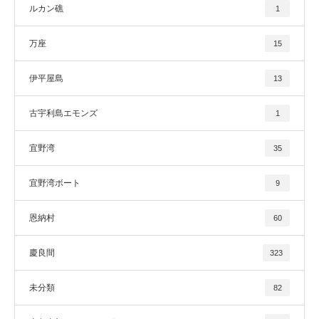
ルカン礁
1
万座
15
伊平屋島
13
古宇利島エモンズ
1
宜野湾
35
宜野湾ボート
9
恩納村
60
慶良間
323
未分類
82