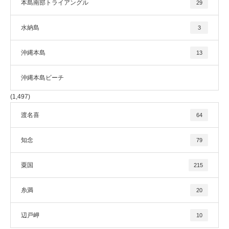
本島南部トライアングル
29
水納島
3
沖縄本島
13
沖縄本島ビーチ
(1,497)
渡名喜
64
知念
79
粟国
215
糸満
20
辺戸岬
10