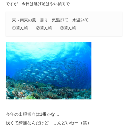
ですが…今日は逃げ足はやい傾向で…
東～南東の風 曇り 気温27℃ 水温24℃
①筆ん崎 ②筆ん崎 ③筆ん崎
今年の出現傾向は1番かな…
浅くて綺麗なんだけど…しんどいねー（笑）