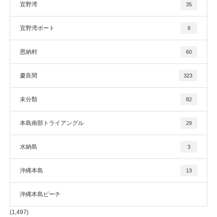
宜野湾
35
宜野湾ボート
9
恩納村
60
慶良間
323
未分類
82
本島南部トライアングル
29
水納島
3
沖縄本島
13
沖縄本島ビーチ
(1,497)