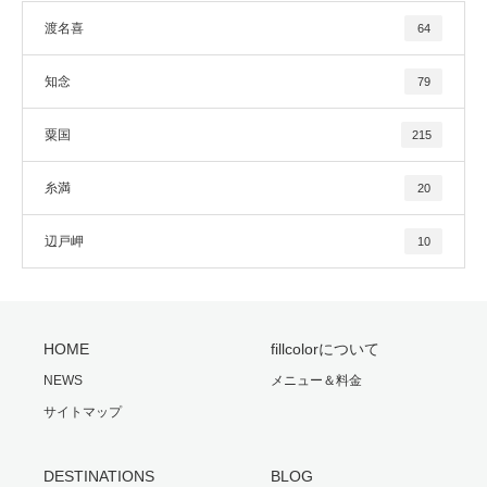
渡名喜
64
知念
79
粟国
215
糸満
20
辺戸岬
10
HOME
fillcolorについて
NEWS
メニュー＆料金
サイトマップ
DESTINATIONS
BLOG