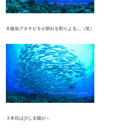
Ｂ級魚アオチビキが群れを割りよる…（笑）
３本目は少し太陽が～