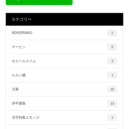
カテゴリー
#DIVERMAG
2
チービシ
5
ホエールスイム
3
ルカン礁
1
万座
15
伊平屋島
13
古宇利島エモンズ
1