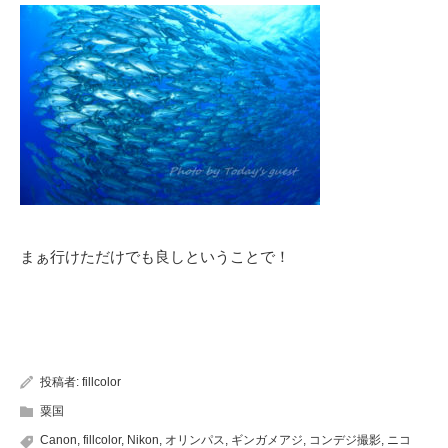
まぁ行けただけでも良しということで！
投稿者:
fillcolor
粟国
Canon
,
fillcolor
,
Nikon
,
オリンパス
,
ギンガメアジ
,
コンデジ撮影
,
ニコ