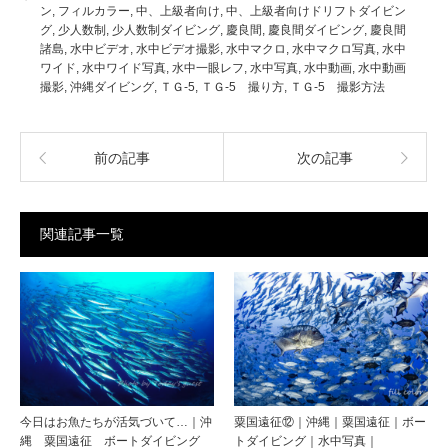
ン
,
フィルカラー
,
中、上級者向け
,
中、上級者向けドリフトダイビン
グ
,
少人数制
,
少人数制ダイビング
,
慶良間
,
慶良間ダイビング
,
慶良間
諸島
,
水中ビデオ
,
水中ビデオ撮影
,
水中マクロ
,
水中マクロ写真
,
水中
ワイド
,
水中ワイド写真
,
水中一眼レフ
,
水中写真
,
水中動画
,
水中動画
撮影
,
沖縄ダイビング
,
ＴＧ-5
,
ＴＧ-5 撮り方
,
ＴＧ-5 撮影方法
前の記事
次の記事
関連記事一覧
今日はお魚たちが活気づいて…｜沖
粟国遠征⑫｜沖縄｜粟国遠征｜ボー
縄 粟国遠征 ボートダイビング
トダイビング｜水中写真｜