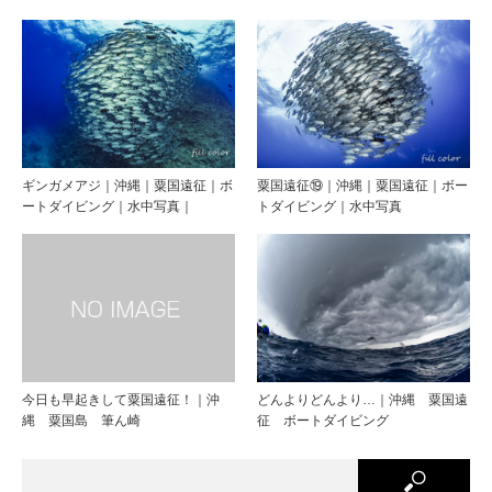
ギンガメアジ｜沖縄｜粟国遠征｜ボ
粟国遠征⑲｜沖縄｜粟国遠征｜ボー
ートダイビング｜水中写真｜
トダイビング｜水中写真
今日も早起きして粟国遠征！｜沖
どんよりどんより…｜沖縄 粟国遠
縄 粟国島 筆ん崎
征 ボートダイビング