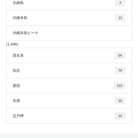
水納島
3
沖縄本島
13
沖縄本島ビーチ
(1,496)
渡名喜
64
知念
79
粟国
215
糸満
20
辺戸岬
10