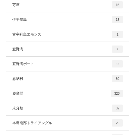
万座
15
伊平屋島
13
古宇利島エモンズ
1
宜野湾
35
宜野湾ボート
9
恩納村
60
慶良間
323
未分類
82
本島南部トライアングル
29