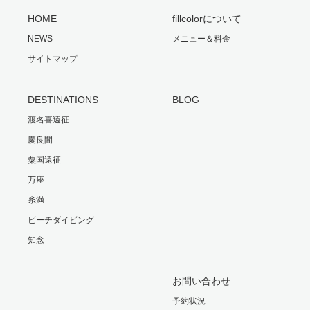
HOME
fillcolorについて
NEWS
メニュー＆料金
サイトマップ
DESTINATIONS
BLOG
渡名喜遠征
慶良間
粟国遠征
万座
糸満
ビーチダイビング
知念
お問い合わせ
予約状況