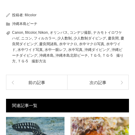
投稿者:
fillcolor
沖縄本島ビーチ
Canon
,
fillcolor
,
Nikon
,
オリンパス
,
コンデジ撮影
,
ナカモトイロワケ
ハゼ
,
ニコン
,
フィルカラー
,
少人数制
,
少人数制ダイビング
,
慶良間
,
慶
良間ダイビング
,
慶良間諸島
,
水中マクロ
,
水中マクロ写真
,
水中ワイ
ド
,
水中ワイド写真
,
水中一眼レフ
,
水中写真
,
沖縄ダイビング
,
沖縄ビ
ーチダイビング
,
沖縄本島
,
沖縄本島北部ビーチ
,
ＴＧ-5
,
ＴＧ-5 撮り
方
,
ＴＧ-5 撮影方法
前の記事
次の記事
関連記事一覧