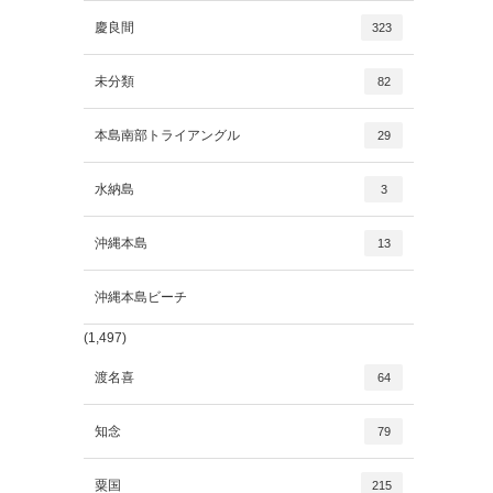
慶良間
323
未分類
82
本島南部トライアングル
29
水納島
3
沖縄本島
13
沖縄本島ビーチ
(1,497)
渡名喜
64
知念
79
粟国
215