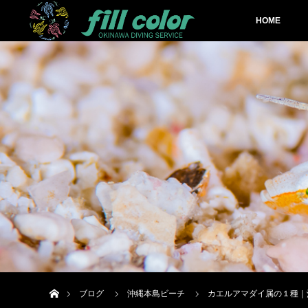
HOME
ホーム
ブログ
沖縄本島ビーチ
カエルアマダイ属の１種｜