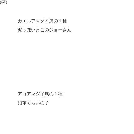
笑)
カエルアマダイ属の１種
泥っぽいとこのジョーさん
アゴアマダイ属の１種
鉛筆くらいの子