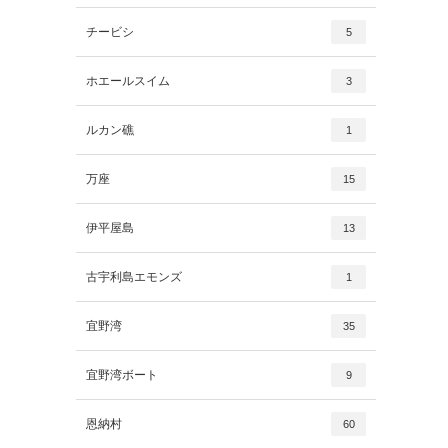
チービシ
5
ホエールスイム
3
ルカン礁
1
万座
15
伊平屋島
13
古宇利島エモンズ
1
宜野湾
35
宜野湾ボート
9
恩納村
60