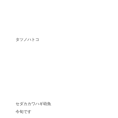
タツノハトコ
セダカカワハギ幼魚
今旬です