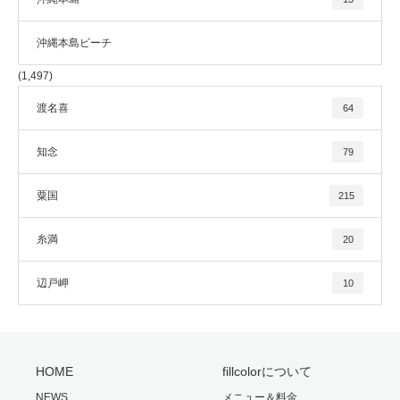
沖縄本島ビーチ
(1,497)
渡名喜
64
知念
79
粟国
215
糸満
20
辺戸岬
10
HOME
fillcolorについて
NEWS
メニュー＆料金