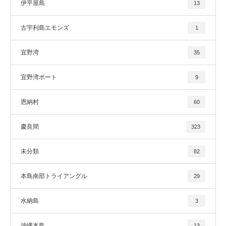
伊平屋島
13
古宇利島エモンズ
1
宜野湾
35
宜野湾ボート
9
恩納村
60
慶良間
323
未分類
82
本島南部トライアングル
29
水納島
3
沖縄本島
13