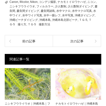
Canon
,
fillcolor
,
Nikon
,
コンデジ撮影
,
ナカモトイロワケハゼ
,
ニコン
,
ニシキフウライウオ
,
フィルカラー
,
少人数制
,
少人数制ダイビング
,
慶
良間
,
慶良間ダイビング
,
慶良間諸島
,
水中マクロ
,
水中マクロ写真
,
水
中ワイド
,
水中ワイド写真
,
水中一眼レフ
,
水中写真
,
沖縄ダイビング
,
沖縄ビーチダイビング
,
沖縄本島
,
沖縄本島北部ビーチ
,
ＴＧ-5
,
Ｔ
Ｇ-5 撮り方
,
ＴＧ-5 撮影方法
前の記事
次の記事
関連記事一覧
ニシキフウライウオ｜沖縄本島｜フ
ナカモトイロワケハゼ｜沖縄本島