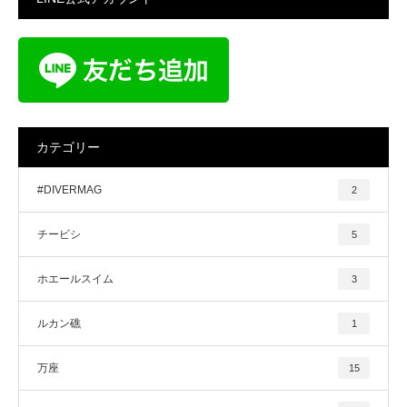
カテゴリー
#DIVERMAG
2
チービシ
5
ホエールスイム
3
ルカン礁
1
万座
15