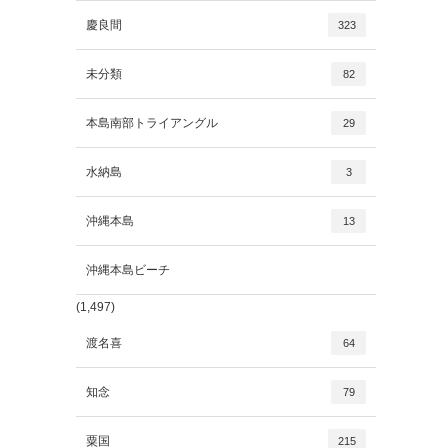
慶良間
323
未分類
82
本島南部トライアングル
29
水納島
3
沖縄本島
13
沖縄本島ビーチ
(1,497)
渡名喜
64
知念
79
粟国
215