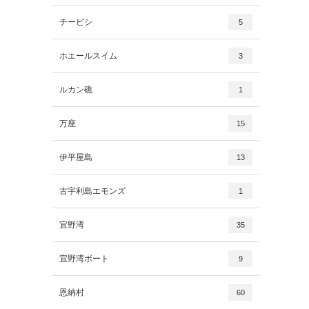
チービシ
5
ホエールスイム
3
ルカン礁
1
万座
15
伊平屋島
13
古宇利島エモンズ
1
宜野湾
35
宜野湾ボート
9
恩納村
60