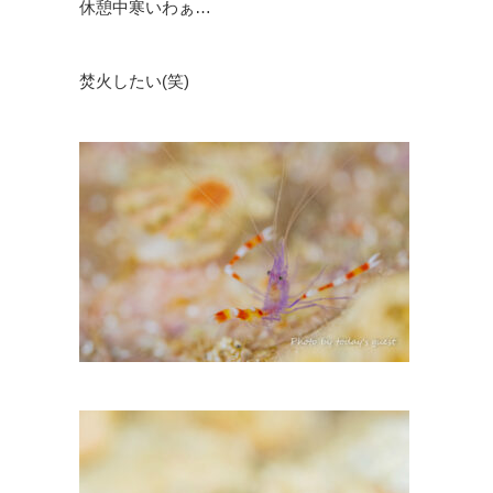
休憩中寒いわぁ…
焚火したい(笑)