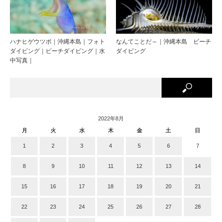
ハナヒゲウツボ｜沖縄本島｜フォト
なんてことだ～｜沖縄本島 ビーチ
ダイビング｜ビーチダイビング｜水
ダイビング
中写真｜
2022年8月
月
火
水
木
金
土
日
1
2
3
4
5
6
7
8
9
10
11
12
13
14
15
16
17
18
19
20
21
22
23
24
25
26
27
28