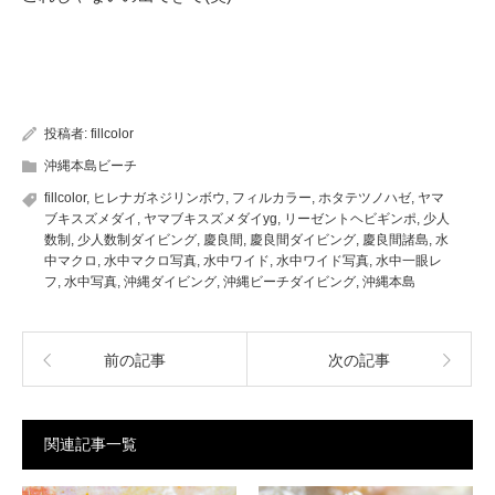
投稿者:
fillcolor
沖縄本島ビーチ
fillcolor
,
ヒレナガネジリンボウ
,
フィルカラー
,
ホタテツノハゼ
,
ヤマ
ブキスズメダイ
,
ヤマブキスズメダイyg
,
リーゼントヘビギンポ
,
少人
数制
,
少人数制ダイビング
,
慶良間
,
慶良間ダイビング
,
慶良間諸島
,
水
中マクロ
,
水中マクロ写真
,
水中ワイド
,
水中ワイド写真
,
水中一眼レ
フ
,
水中写真
,
沖縄ダイビング
,
沖縄ビーチダイビング
,
沖縄本島
前の記事
次の記事
関連記事一覧