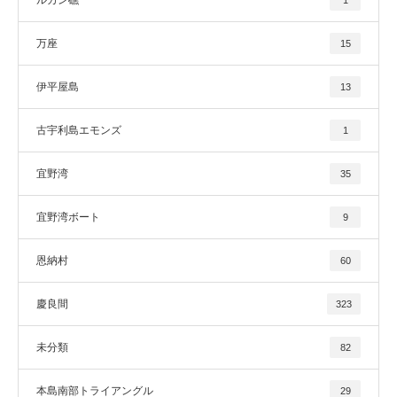
万座
15
伊平屋島
13
古宇利島エモンズ
1
宜野湾
35
宜野湾ボート
9
恩納村
60
慶良間
323
未分類
82
本島南部トライアングル
29