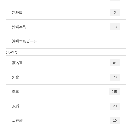
水納島
3
沖縄本島
13
沖縄本島ビーチ
(1,497)
渡名喜
64
知念
79
粟国
215
糸満
20
辺戸岬
10