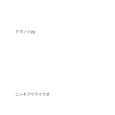
クマノミyg
ニシキフウライウオ