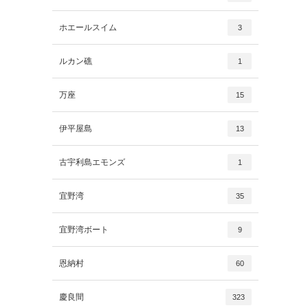
ホエールスイム
3
ルカン礁
1
万座
15
伊平屋島
13
古宇利島エモンズ
1
宜野湾
35
宜野湾ボート
9
恩納村
60
慶良間
323