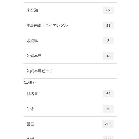
未分類
82
本島南部トライアングル
29
水納島
3
沖縄本島
13
沖縄本島ビーチ
(1,497)
渡名喜
64
知念
79
粟国
215