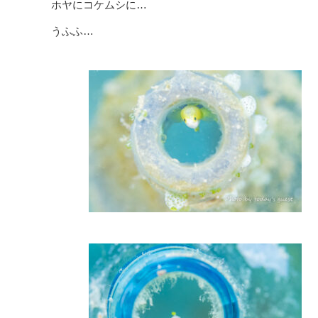
ホヤにコケムシに…
うふふ…