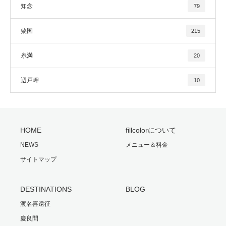
知念
79
粟国
215
糸満
20
辺戸岬
10
HOME
fillcolorについて
NEWS
メニュー＆料金
サイトマップ
DESTINATIONS
BLOG
渡名喜遠征
慶良間