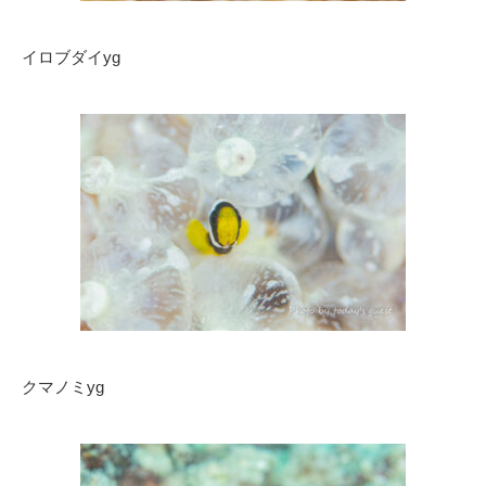
イロブダイyg
クマノミyg