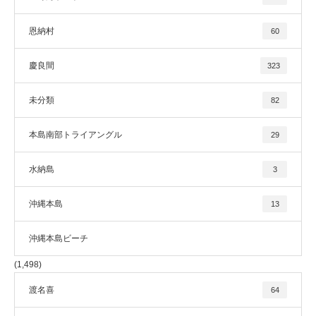
恩納村
60
慶良間
323
未分類
82
本島南部トライアングル
29
水納島
3
沖縄本島
13
沖縄本島ビーチ
(1,498)
渡名喜
64