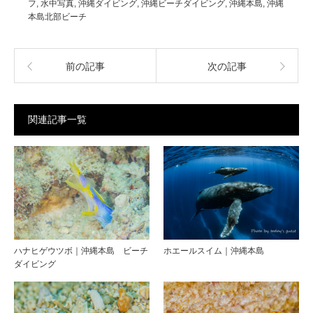
フ
,
水中写真
,
沖縄ダイビング
,
沖縄ビーチダイビング
,
沖縄本島
,
沖縄
本島北部ビーチ
前の記事
次の記事
関連記事一覧
ハナヒゲウツボ｜沖縄本島 ビーチ
ホエールスイム｜沖縄本島
ダイビング