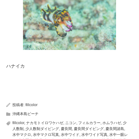
ハナイカ
投稿者:
fillcolor
沖縄本島ビーチ
fillcolor
,
ナカモトイロワケハゼ
,
ニコン
,
フィルカラー
,
ホムラハゼ
,
少
人数制
,
少人数制ダイビング
,
慶良間
,
慶良間ダイビング
,
慶良間諸島
,
水中マクロ
,
水中マクロ写真
,
水中ワイド
,
水中ワイド写真
,
水中一眼レ