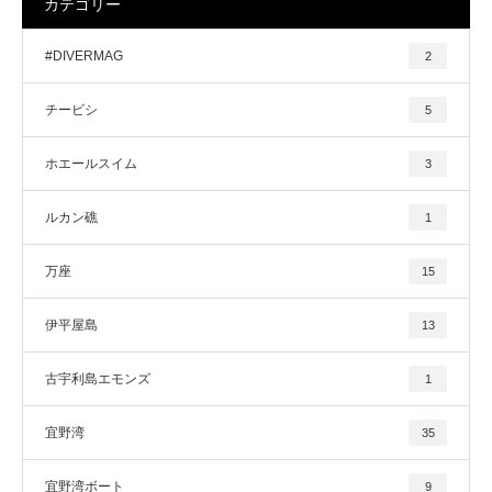
カテゴリー
#DIVERMAG
2
チービシ
5
ホエールスイム
3
ルカン礁
1
万座
15
伊平屋島
13
古宇利島エモンズ
1
宜野湾
35
宜野湾ボート
9