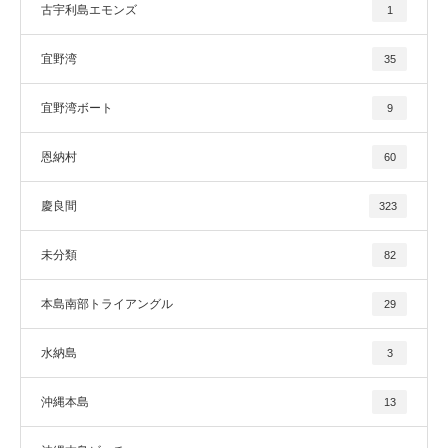
古宇利島エモンズ
1
宜野湾
35
宜野湾ボート
9
恩納村
60
慶良間
323
未分類
82
本島南部トライアングル
29
水納島
3
沖縄本島
13