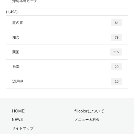
沖縄本島ビーチ
(1,498)
渡名喜
64
知念
79
粟国
215
糸満
20
辺戸岬
10
HOME
fillcolorについて
NEWS
メニュー＆料金
サイトマップ