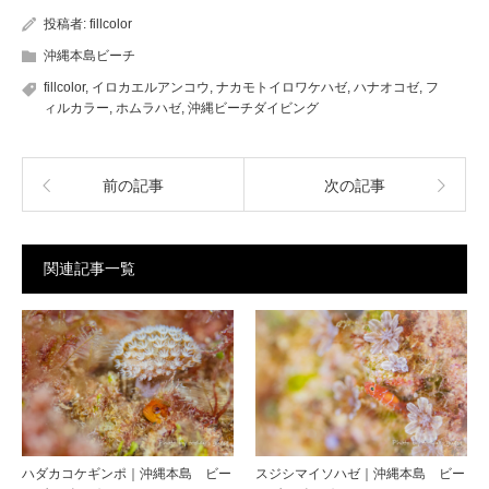
投稿者:
fillcolor
沖縄本島ビーチ
fillcolor
,
イロカエルアンコウ
,
ナカモトイロワケハゼ
,
ハナオコゼ
,
フ
ィルカラー
,
ホムラハゼ
,
沖縄ビーチダイビング
前の記事
次の記事
関連記事一覧
ハダカコケギンポ｜沖縄本島 ビー
スジシマイソハゼ｜沖縄本島 ビー