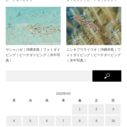
ヤシャハゼ｜沖縄本島｜フォトダイ
ニシキフウライウオ｜沖縄本島｜フ
ビング｜ビーチダイビング｜水中写
ォトダイビング｜ビーチダイビング
真｜
｜水中写真｜
2022年4月
月
火
水
木
金
土
日
1
2
3
4
5
6
7
8
9
10