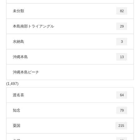
未分類
82
本島南部トライアングル
29
水納島
3
沖縄本島
13
沖縄本島ビーチ
(1,497)
渡名喜
64
知念
79
粟国
215