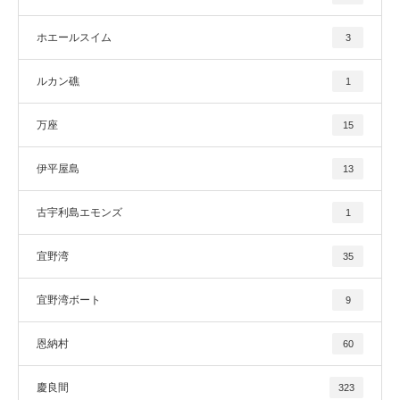
ホエールスイム
3
ルカン礁
1
万座
15
伊平屋島
13
古宇利島エモンズ
1
宜野湾
35
宜野湾ボート
9
恩納村
60
慶良間
323