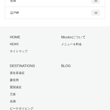
糸満
20
辺戸岬
10
HOME
fillcolorについて
NEWS
メニュー＆料金
サイトマップ
DESTINATIONS
BLOG
渡名喜遠征
慶良間
粟国遠征
万座
糸満
ビーチダイビング