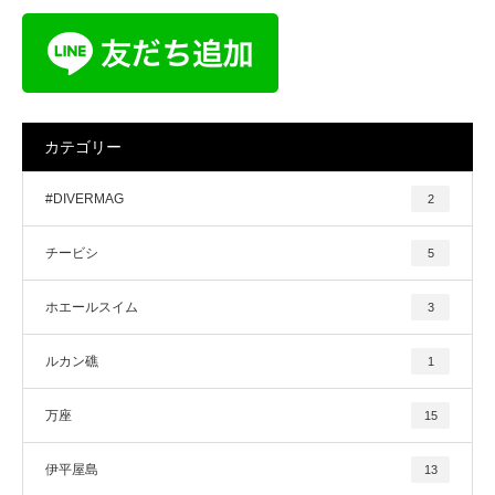
カテゴリー
#DIVERMAG
2
チービシ
5
ホエールスイム
3
ルカン礁
1
万座
15
伊平屋島
13