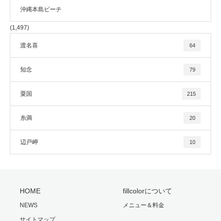
沖縄本島ビーチ
(1,497)
渡名喜
64
知念
79
粟国
215
糸満
20
辺戸岬
10
HOME
fillcolorについて
NEWS
メニュー＆料金
サイトマップ