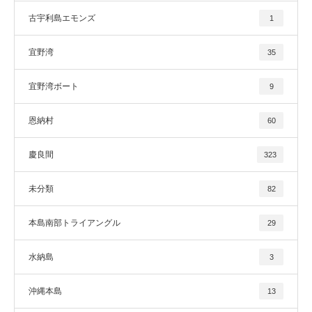
古宇利島エモンズ
1
宜野湾
35
宜野湾ボート
9
恩納村
60
慶良間
323
未分類
82
本島南部トライアングル
29
水納島
3
沖縄本島
13