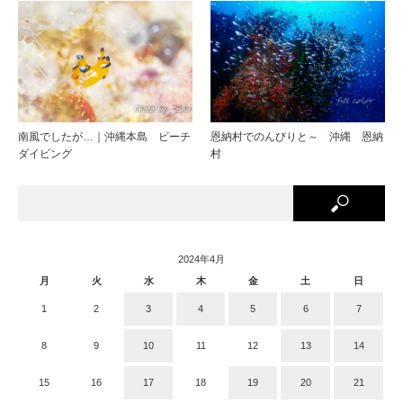
南風でしたが…｜沖縄本島 ビーチ
恩納村でのんびりと～ 沖縄 恩納
ダイビング
村
2024年4月
月
火
水
木
金
土
日
1
2
3
4
5
6
7
8
9
10
11
12
13
14
15
16
17
18
19
20
21