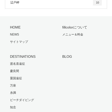
辺戸岬
10
HOME
fillcolorについて
NEWS
メニュー＆料金
サイトマップ
DESTINATIONS
BLOG
渡名喜遠征
慶良間
粟国遠征
万座
糸満
ビーチダイビング
知念