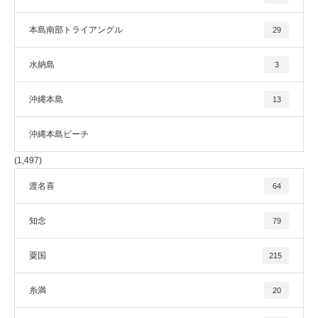
本島南部トライアングル
29
水納島
3
沖縄本島
13
沖縄本島ビーチ
(1,497)
渡名喜
64
知念
79
粟国
215
糸満
20