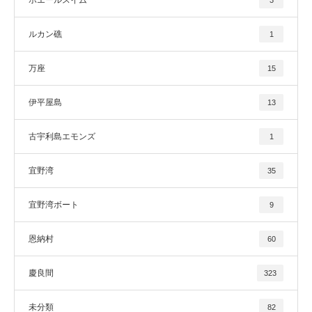
ルカン礁
1
万座
15
伊平屋島
13
古宇利島エモンズ
1
宜野湾
35
宜野湾ボート
9
恩納村
60
慶良間
323
未分類
82