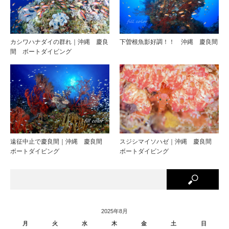
カシワハナダイの群れ｜沖縄 慶良
下曽根魚影好調！！ 沖縄 慶良間
間 ボートダイビング
遠征中止で慶良間｜沖縄 慶良間
スジシマイソハゼ｜沖縄 慶良間
ボートダイビング
ボートダイビング
2025年8月
月
火
水
木
金
土
日