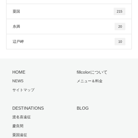
粟国
215
糸満
20
辺戸岬
10
HOME
fillcolorについて
NEWS
メニュー＆料金
サイトマップ
DESTINATIONS
BLOG
渡名喜遠征
慶良間
粟国遠征