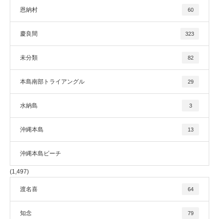
恩納村
60
慶良間
323
未分類
82
本島南部トライアングル
29
水納島
3
沖縄本島
13
沖縄本島ビーチ
(1,497)
渡名喜
64
知念
79