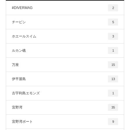
#DIVERMAG
2
チービシ
5
ホエールスイム
3
ルカン礁
1
万座
15
伊平屋島
13
古宇利島エモンズ
1
宜野湾
35
宜野湾ボート
9