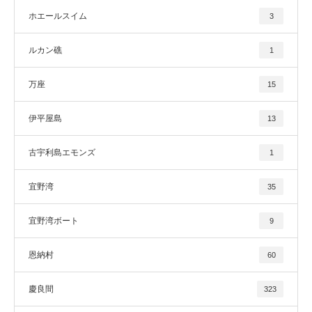
ホエールスイム
3
ルカン礁
1
万座
15
伊平屋島
13
古宇利島エモンズ
1
宜野湾
35
宜野湾ボート
9
恩納村
60
慶良間
323