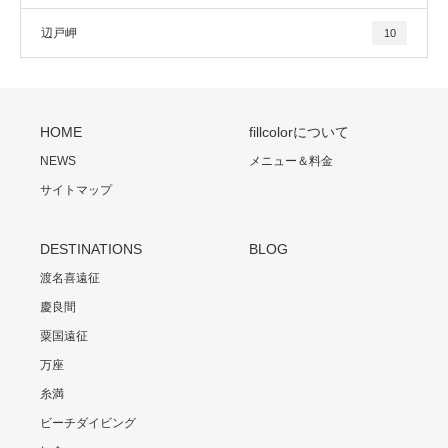
辺戸岬
10
HOME
fillcolorについて
NEWS
メニュー＆料金
サイトマップ
DESTINATIONS
BLOG
渡名喜遠征
慶良間
粟国遠征
万座
糸満
ビーチダイビング