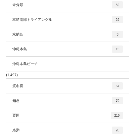
未分類
82
本島南部トライアングル
29
水納島
3
沖縄本島
13
沖縄本島ビーチ
(1,497)
渡名喜
64
知念
79
粟国
215
糸満
20