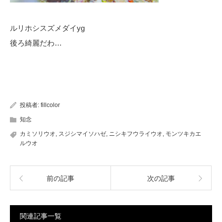
ルリホシスズメダイyg
後ろ綺麗だわ…
投稿者:
fillcolor
知念
カミソリウオ
,
スジシマイソハゼ
,
ニシキフウライウオ
,
モンツキカエ
ルウオ
前の記事
次の記事
関連記事一覧