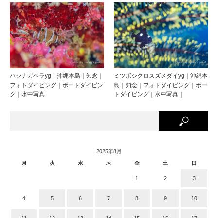
ハシナガベラyg｜沖縄本島｜知念｜
ミツボシクロスズメダイyg｜沖縄本
フォトダイビング｜ボートダイビン
島｜知念｜フォトダイビング｜ボー
グ｜水中写真
トダイビング｜水中写真｜
2025年8月
月
火
水
木
金
土
日
1
2
3
4
5
6
7
8
9
10
11
12
13
14
15
16
17