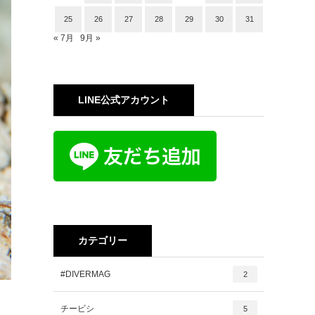
25
26
27
28
29
30
31
« 7月
9月 »
LINE公式アカウント
カテゴリー
#DIVERMAG
2
チービシ
5