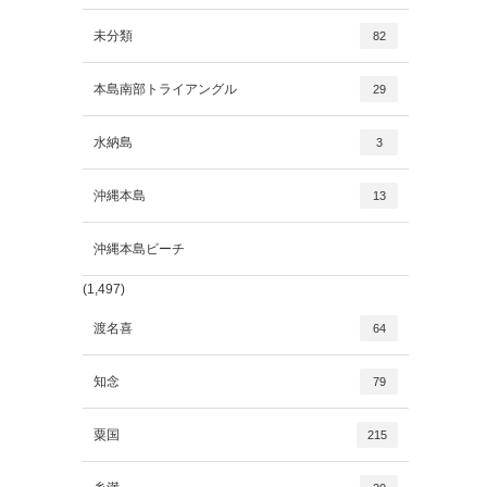
未分類
82
本島南部トライアングル
29
水納島
3
沖縄本島
13
沖縄本島ビーチ
(1,497)
渡名喜
64
知念
79
粟国
215