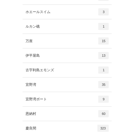
ホエールスイム
3
ルカン礁
1
万座
15
伊平屋島
13
古宇利島エモンズ
1
宜野湾
35
宜野湾ボート
9
恩納村
60
慶良間
323