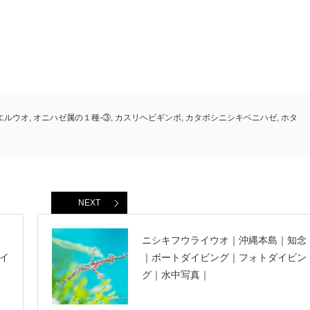
エルウオ
,
オニハゼ属の１種-③
,
カスリヘビギンポ
,
カタボシニシキベニハゼ
,
ホタ
NEXT
ニシキフウライウオ｜沖縄本島｜知念
イ
｜ボートダイビング｜フォトダイビン
グ｜水中写真｜