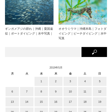
ギンガメアジの群れ｜沖縄｜粟国遠
オオウミウマ｜沖縄本島｜フォトダ
征｜ボートダイビング｜水中写真｜
イビング｜ビーチダイビング｜水中
写真
2019年5月
月
火
水
木
金
土
日
1
2
3
4
5
6
7
8
9
10
11
12
13
14
15
16
17
18
19
20
21
22
23
24
25
26