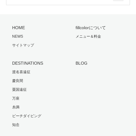
HOME
fillcolorについて
NEWS
メニュー＆料金
サイトマップ
DESTINATIONS
BLOG
渡名喜遠征
慶良間
粟国遠征
万座
糸満
ビーチダイビング
知念