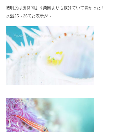
透明度は慶良間より粟国よりも抜けていて青かった！
水温25～26℃と表示が～