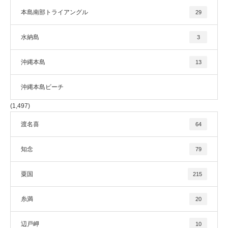
本島南部トライアングル
29
水納島
3
沖縄本島
13
沖縄本島ビーチ
(1,497)
渡名喜
64
知念
79
粟国
215
糸満
20
辺戸岬
10