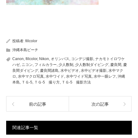
投稿者:
fillcolor
沖縄本島ビーチ
Canon
,
fillcolor
,
Nikon
,
オリンパス
,
コンデジ撮影
,
ナカモトイロワケ
ハゼ
,
ニコン
,
フィルカラー
,
少人数制
,
少人数制ダイビング
,
慶良間
,
慶
良間ダイビング
,
慶良間諸島
,
水中ビデオ
,
水中ビデオ撮影
,
水中マク
ロ
,
水中マクロ写真
,
水中ワイド
,
水中ワイド写真
,
水中一眼レフ
,
沖縄
本島
,
ＴＧ-5
,
ＴＧ-5 撮り方
,
ＴＧ-5 撮影方法
前の記事
次の記事
関連記事一覧