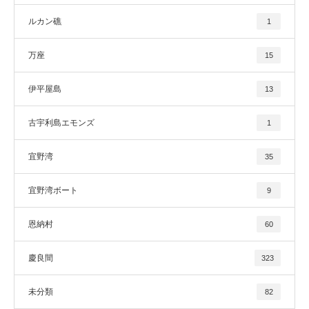
ルカン礁
1
万座
15
伊平屋島
13
古宇利島エモンズ
1
宜野湾
35
宜野湾ボート
9
恩納村
60
慶良間
323
未分類
82