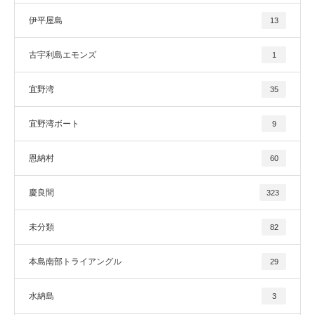
伊平屋島
13
古宇利島エモンズ
1
宜野湾
35
宜野湾ボート
9
恩納村
60
慶良間
323
未分類
82
本島南部トライアングル
29
水納島
3