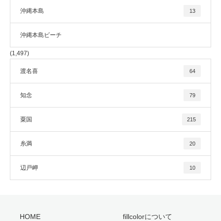
沖縄本島
13
沖縄本島ビーチ
(1,497)
渡名喜
64
知念
79
粟国
215
糸満
20
辺戸岬
10
HOME
fillcolorについて