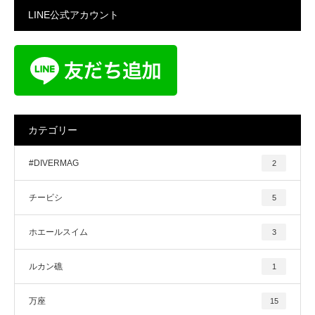
LINE公式アカウント
カテゴリー
#DIVERMAG
2
チービシ
5
ホエールスイム
3
ルカン礁
1
万座
15