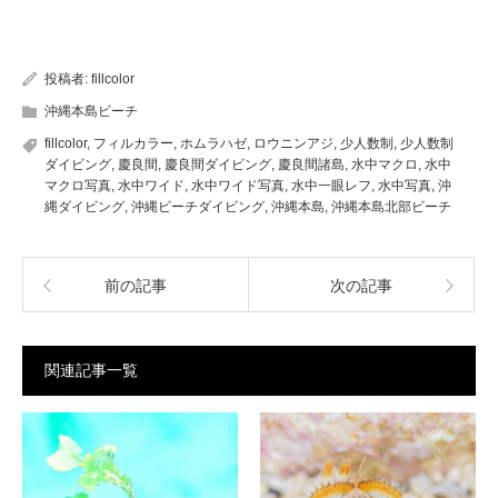
投稿者:
fillcolor
沖縄本島ビーチ
fillcolor
,
フィルカラー
,
ホムラハゼ
,
ロウニンアジ
,
少人数制
,
少人数制
ダイビング
,
慶良間
,
慶良間ダイビング
,
慶良間諸島
,
水中マクロ
,
水中
マクロ写真
,
水中ワイド
,
水中ワイド写真
,
水中一眼レフ
,
水中写真
,
沖
縄ダイビング
,
沖縄ビーチダイビング
,
沖縄本島
,
沖縄本島北部ビーチ
前の記事
次の記事
関連記事一覧