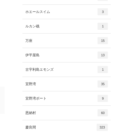
ホエールスイム
3
ルカン礁
1
万座
15
伊平屋島
13
古宇利島エモンズ
1
宜野湾
35
宜野湾ボート
9
恩納村
60
慶良間
323