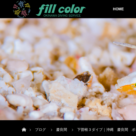
HOME
ホーム
ブログ
慶良間
下曽根３ダイブ｜沖縄 慶良間 ボ