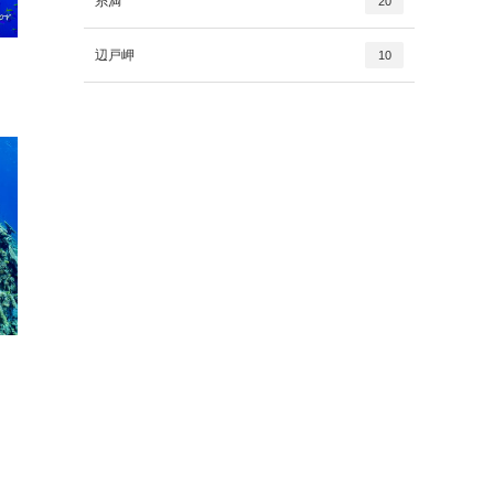
糸満
20
辺戸岬
10
間
間