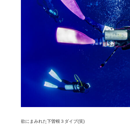
欲にまみれた下曽根３ダイブ(笑)