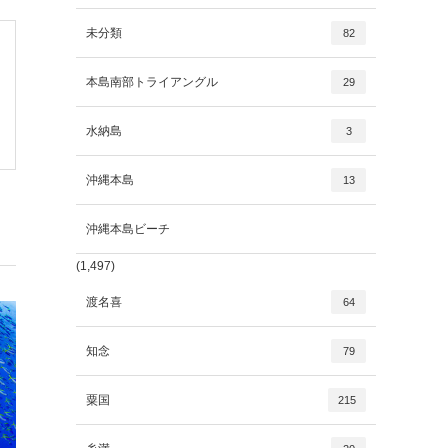
未分類
82
本島南部トライアングル
29
水納島
3
沖縄本島
13
沖縄本島ビーチ
(1,497)
渡名喜
64
知念
79
粟国
215