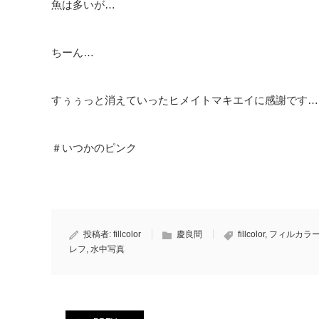
魚は多いが…
ちーん…
すぅぅっと消えていったヒメイトマキエイに感謝です…
＃いつかのピンク
投稿者:
fillcolor
慶良間
fillcolor
,
フィルカラ
レフ
,
水中写真