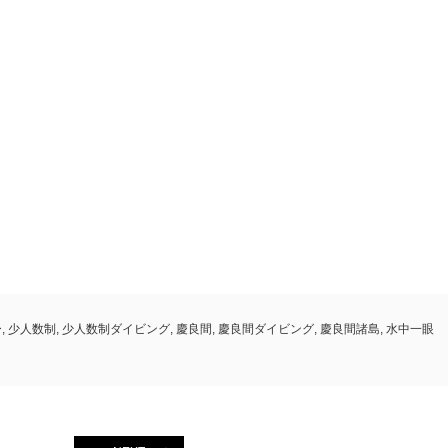
ー
,
少人数制
,
少人数制ダイビング
,
慶良間
,
慶良間ダイビング
,
慶良間諸島
,
水中一眼