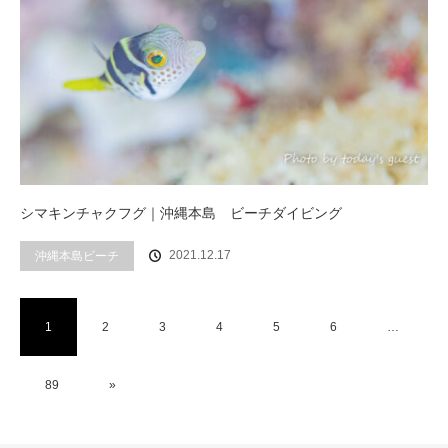
シマキンチャクフグ｜沖縄本島 ビーチダイビング
2021.12.17
沖縄本島ビーチ
1
2
3
4
5
6
…
89
»